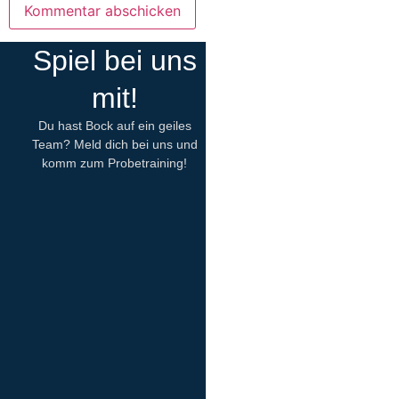
Spiel bei uns
mit!
Du hast Bock auf ein geiles
Team? Meld dich bei uns und
komm zum Probetraining!