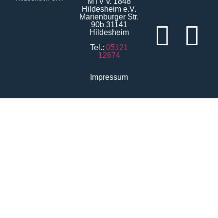
MTV v. 1848
Hildesheim e.V.
Marienburger Str.
90b 31141
Hildesheim
Tel.:
05121
12674
Impressum