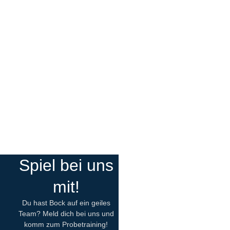
Spiel bei uns
mit!
Du hast Bock auf ein geiles
Team? Meld dich bei uns und
komm zum Probetraining!