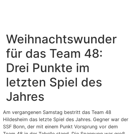
Sponsoring & PR
Weitere Teams
Weihnachtswunder
für das Team 48:
Drei Punkte im
letzten Spiel des
Jahres
Am vergangenen Samstag bestritt das Team 48
Hildesheim das letzte Spiel des Jahres. Gegner war der
SSF Bonn, der mit einem Punkt Vorsprung vor dem
Team 48 in der Tabelle stand. Die Spannung war groß,