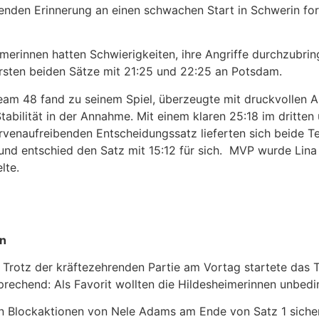
enden Erinnerung an einen schwachen Start in Schwerin ford
merinnen hatten Schwierigkeiten, ihre Angriffe durchzubring
ersten beiden Sätze mit 21:25 und 22:25 an Potsdam.
Team 48 fand zu seinem Spiel, überzeugte mit druckvollen A
tabilität in der Annahme. Mit einem klaren 25:18 im dritten
ervenaufreibenden Entscheidungssatz lieferten sich beide
d entschied den Satz mit 15:12 für sich. MVP wurde Lina K
lte.
in
Trotz der kräftezehrenden Partie am Vortag startete das T
prechend: Als Favorit wollten die Hildesheimerinnen unbed
ken Blockaktionen von Nele Adams am Ende von Satz 1 siche