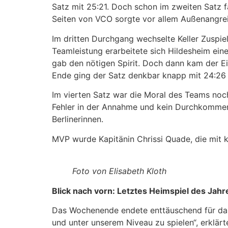
Satz mit 25:21. Doch schon im zweiten Satz 
Seiten von VCO sorgte vor allem Außenangreif
Im dritten Durchgang wechselte Keller Zuspiel
Teamleistung erarbeitete sich Hildesheim ein
gab den nötigen Spirit. Doch dann kam der E
Ende ging der Satz denkbar knapp mit 24:26 
Im vierten Satz war die Moral des Teams noch
Fehler in der Annahme und kein Durchkommen i
Berlinerinnen.
MVP wurde Kapitänin Chrissi Quade, die mit 
Foto von Elisabeth Kloth
Blick nach vorn: Letztes Heimspiel des Jahr
Das Wochenende endete enttäuschend für das T
und unter unserem Niveau zu spielen“, erklär