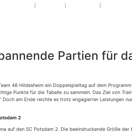
HOME
NEWS
SAISON
1. DAME
WEITERE TEAM
Spannende Partien für 
am 48 Hildesheim ein Doppelspieltag auf dem Programm. 
tige Punkte für die Tabelle zu sammeln. Das Ziel von Traine
 Doch am Ende reichte es trotz engagierter Leistungen nu
Potsdam 2
na auf den SC Potsdam 2. Die beeindruckende Größe der 