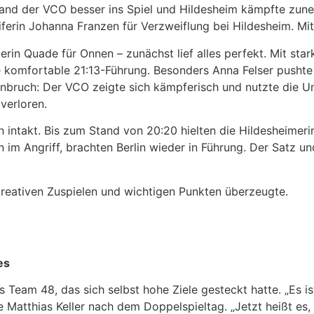
fand der VCO besser ins Spiel und Hildesheim kämpfte zu
erin Johanna Franzen für Verzweiflung bei Hildesheim. Mit
erin Quade für Onnen – zunächst lief alles perfekt. Mit st
e komfortable 21:13-Führung. Besonders Anna Felser pushte
inbruch: Der VCO zeigte sich kämpferisch und nutzte die U
verloren.
 intakt. Bis zum Stand von 20:20 hielten die Hildesheimer
m Angriff, brachten Berlin wieder in Führung. Der Satz un
kreativen Zuspielen und wichtigen Punkten überzeugte.
es
eam 48, das sich selbst hohe Ziele gesteckt hatte. „Es ist 
te Matthias Keller nach dem Doppelspieltag. „Jetzt heißt e