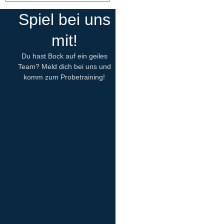
Spiel bei uns
mit!
Du hast Bock auf ein geiles
Team? Meld dich bei uns und
komm zum Probetraining!