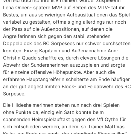
Vorfeld doch so intensiv trainiert wurde. Zuspielerin
Lena Onnen- spätere MVP auf Seiten des MTV- tat ihr
Bestes, um aus schwierigen Aufbausituationen das Spiel
variabel zu gestalten, oftmals ging allerdings nur noch
der Pass auf die Außenpositionen, auf denen die
Angreiferinnen sich gegen den stabil stehenden
Doppelblock des RC Sorpesees nur schwer durchsetzen
konnten. Einzig Kapitänin und Außenannahme Ann-
Christin Quade schaffte es, durch clevere Lösungen die
Abwehr der Sunderanerinnen auszuspielen und sorgte
für einzelne offensive Höhepunkte. Aber auch die
erfahrene Hauptangreiferin scheiterte am Ende häufiger
an der gut abgestimmten Block- und Feldabwehr des RC
Sorpesee.
Die Hildesheimerinnen stehen nun nach drei Spielen
ohne Punkte da, einzig ein Satz konnte beim
spannenden Heimspielauftakt gegen den Vfl Oythe für
sich entschieden werden, an dem, so Trainer Matthias
Keller, am Ende nur noch „der unbedingte Siegeswillen“