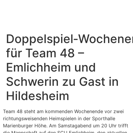
Sponsoring & PR
Weitere Teams
Doppelspiel‑Wochen
für Team 48 –
Emlichheim und
Schwerin zu Gast in
Hildesheim
Team 48 steht am kommenden Wochenende vor zwei
richtungsweisenden Heimspielen in der Sporthalle
Marienburger Höhe. Am Samstagabend um 20 Uhr trifft
die Mannschaft auf den SCU Emlichheim, den aktuellen