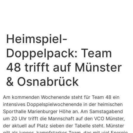
Sponsoring & PR
Weitere Teams
Heimspiel-
Doppelpack: Team
48 trifft auf Münster
& Osnabrück
Am kommenden Wochenende steht für Team 48 ein
intensives Doppelspielwochenende in der heimischen
Sporthalle Marienburger Höhe an. Am Samstagabend
um 20 Uhr trifft die Mannschaft auf den VCO Münster,
der aktuell auf Platz sieben der Tabelle steht. Münster
gilt als junges, kampfstarkes Team, das mit viel Energie