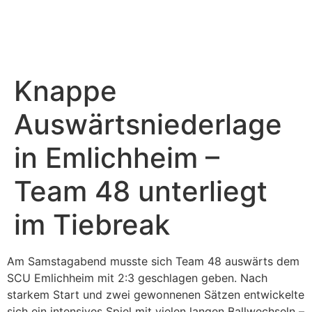
Sponsoring & PR
Weitere Teams
Knappe
Auswärtsniederlage
in Emlichheim –
Team 48 unterliegt
im Tiebreak
Am Samstagabend musste sich Team 48 auswärts dem
SCU Emlichheim mit 2:3 geschlagen geben. Nach
starkem Start und zwei gewonnenen Sätzen entwickelte
sich ein intensives Spiel mit vielen langen Ballwechseln –