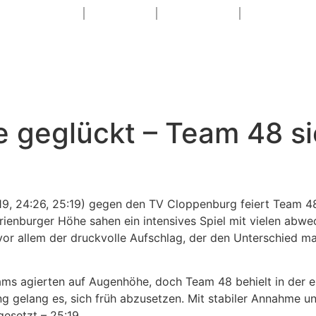
HOME
NEWS
SAISON
1. DAME
WEITERE TEAM
 geglückt – Team 48 si
19, 24:26, 25:19) gegen den TV Cloppenburg feiert Team 4
rienburger Höhe sahen ein intensives Spiel mit vielen abw
vor allem der druckvolle Aufschlag, der den Unterschied m
eams agierten auf Augenhöhe, doch Team 48 behielt in der 
g gelang es, sich früh abzusetzen. Mit stabiler Annahme un
esetzt – 25:19.