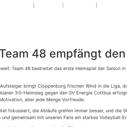
HOME
NEWS
SAISON
1. DAME
WEITERE TEAM
: Team 48 empfängt de
t: Team 48 bestreitet das erste Heimspiel der Saison in 
 Aufsteiger bringt Cloppenburg frischen Wind in die Liga, do
laren 3:0-Heimsieg gegen den SV Energie Cottbus erfolgreic
 Motivation, aber jede Menge Vorfreude.
itet fokussiert, die Abläufe greifen immer besser, und die 
 und gemeinsam mit unseren Fans ein starkes Volleyball-Er