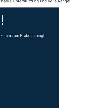
utstarke Unterstützung und volle Ränge!
!
d komm zum Probetraining!